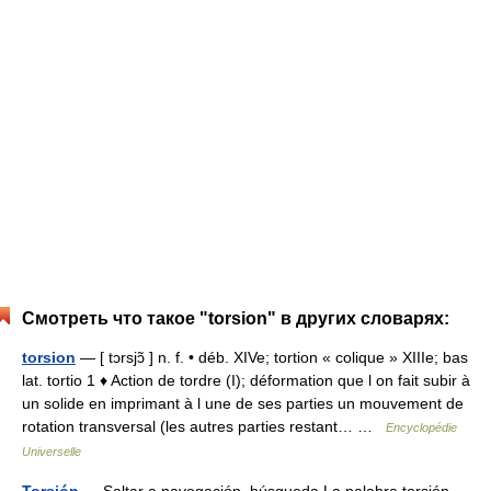
Смотреть что такое "torsion" в других словарях:
torsion
— [ tɔrsjɔ̃ ] n. f. • déb. XIVe; tortion « colique » XIIIe; bas
lat. tortio 1 ♦ Action de tordre (I); déformation que l on fait subir à
un solide en imprimant à l une de ses parties un mouvement de
rotation transversal (les autres parties restant… …
Encyclopédie
Universelle