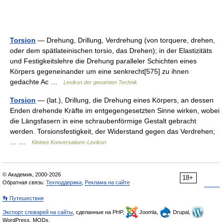
Torsion
— Drehung, Drillung, Verdrehung (von torquere, drehen,
oder dem spätlateinischen torsio, das Drehen); in der Elastizitäts
und Festigkeitslehre die Drehung paralleler Schichten eines
Körpers gegeneinander um eine senkrecht[575] zu ihnen
gedachte Ac …
Lexikon der gesamten Technik
Torsion
— (lat.), Drillung, die Drehung eines Körpers, an dessen
Enden drehende Kräfte im entgegengesetzten Sinne wirken, wobei
die Längsfasern in eine schraubenförmige Gestalt gebracht
werden. Torsionsfestigkeit, der Widerstand gegen das Verdrehen;
… …
Kleines Konversations-Lexikon
© Академик, 2000-2026
18+
Обратная связь:
Техподдержка
,
Реклама на сайте
👣 Путешествия
Экспорт словарей на сайты
, сделанные на PHP,
Joomla,
Drupal,
WordPress, MODx.