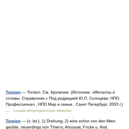
Torsion
— Torsion. См. Кручение. (Источник: «Металлы и
сплавы. Справочник.» Под редакцией Ю.П. Солнцева; НПО
Профессионал , НПО Мир и семья ; Санкт Петербург, 2003 г.)
…
Словарь металлургических терминов
Torsion
— (v. lat.), 1) Drehung; 2) eine schon von den Alten
geübte, neuerdings von Thierry, Amussat, Fricke u. And.