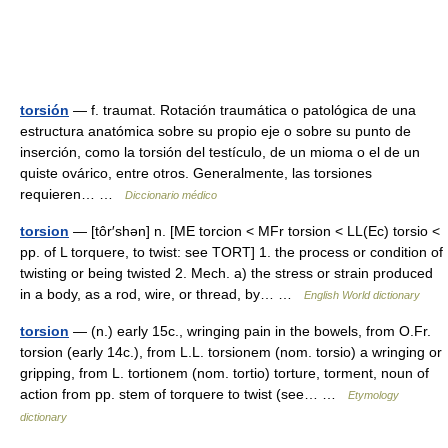
torsión
— f. traumat. Rotación traumática o patológica de una
estructura anatómica sobre su propio eje o sobre su punto de
inserción, como la torsión del testículo, de un mioma o el de un
quiste ovárico, entre otros. Generalmente, las torsiones
requieren… …
Diccionario médico
torsion
— [tôr′shən] n. [ME torcion < MFr torsion < LL(Ec) torsio <
pp. of L torquere, to twist: see TORT] 1. the process or condition of
twisting or being twisted 2. Mech. a) the stress or strain produced
in a body, as a rod, wire, or thread, by… …
English World dictionary
torsion
— (n.) early 15c., wringing pain in the bowels, from O.Fr.
torsion (early 14c.), from L.L. torsionem (nom. torsio) a wringing or
gripping, from L. tortionem (nom. tortio) torture, torment, noun of
action from pp. stem of torquere to twist (see… …
Etymology
dictionary