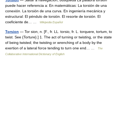
Torsión
— Saltar a navegación, búsqueda La palabra torsión
puede hacer referencia a: En matemáticas: La torsión de una
conexión. La torsión de una curva. En ingeniería mecánica y
estructural: El péndulo de torsión. El resorte de torsión. El
coeficiente de… …
Wikipedia Español
Torsion
— Tor sion, n. [F., fr. LL. torsio, fr. L. torquere, tortum, to
twist. See {Torture}.] 1. The act of turning or twisting, or the state
of being twisted; the twisting or wrenching of a body by the
exertion of a lateral force tending to turn one end… …
The
Collaborative International Dictionary of English