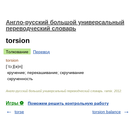
Англо-русский большой универсальный
переводческий словарь
torsion
Толкование
Перевод
torsion
[`tɔːʃ(ə)n]
кручение; перекашивание; скручивание
скрученность
Англо-русский большой универсальный переводческий словарь
.
ramix
.
2012
.
Игры ⚽
Поможем решить контрольную работу
torse
torsion balance